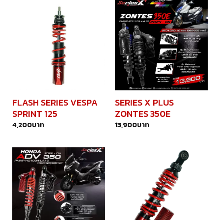
FLASH SERIES VESPA
SERIES X PLUS
SPRINT 125
ZONTES 350E
4,200
บาท
13,900
บาท