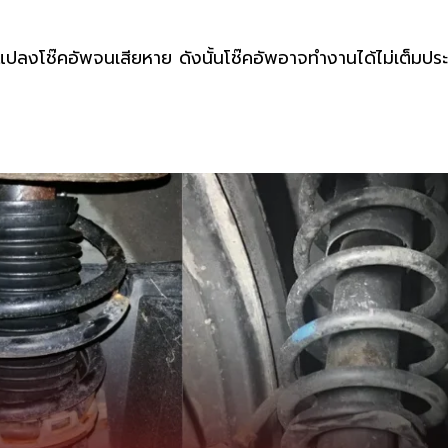
ัดแปลงโช๊คอัพจนเสียหาย ดังนั้นโช๊คอัพอาจทำงานได้ไม่เต็มปร