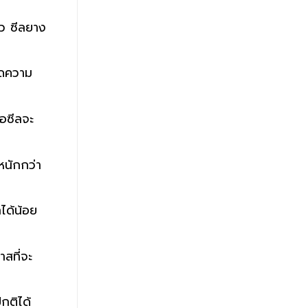
็ว ซีลยาง
ิดความ
ือซีลจะ
หนักกว่า
ได้น้อย
สที่จะ
กติได้