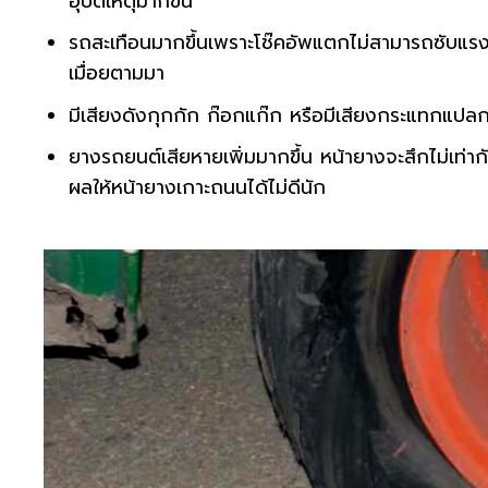
อุบัติเหตุมากขึ้น
รถสะเทือนมากขึ้นเพราะโช๊คอัพแตกไม่สามารถซับแรงกร
เมื่อยตามมา
มีเสียงดังกุกกัก ก๊อกแก๊ก หรือมีเสียงกระแทกแปลก
ยางรถยนต์เสียหายเพิ่มมากขึ้น หน้ายางจะสึกไม่เท่ากั
ผลให้หน้ายางเกาะถนนได้ไม่ดีนัก