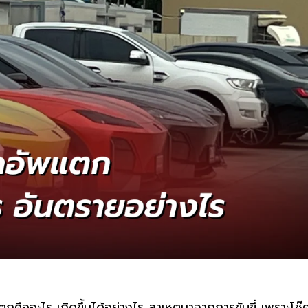
คืออะไร เกิดขึ้นได้อย่างไร สาเหตุมาจากการขับขี่ เพราะโช๊