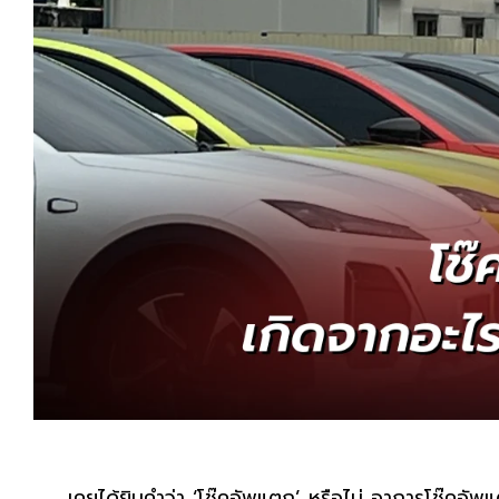
เคยได้ยินคำว่า ‘โช๊คอัพแตก’ หรือไม่ อาการโช๊คอัพแตก