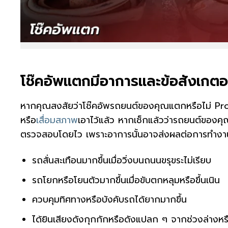
โช๊คอัพแตกมีอาการและข้อสังเกตอ
หากคุณสงสัยว่าโช๊คอัพรถยนต์ของคุณแตกหรือไม่ P
หรือ
เสื่อมสภาพ
เอาไว้แล้ว หากเช็กแล้วว่ารถยนต์ของคุณม
ตรวจสอบโดยไว เพราะอาการนั้นอาจส่งผลต่อการทำงาน
รถสั่นสะเทือนมากขึ้นเมื่อวิ่งบนถนนขรุขระไม่เรียบ
รถโยกหรือโยนตัวมากขึ้นเมื่อขับตกหลุมหรือขึ้นเนิน
ควบคุมทิศทางหรือบังคับรถได้ยากมากขึ้น
ได้ยินเสียงดังกุกกักหรือดังแปลก ๆ จากช่วงล่างหร