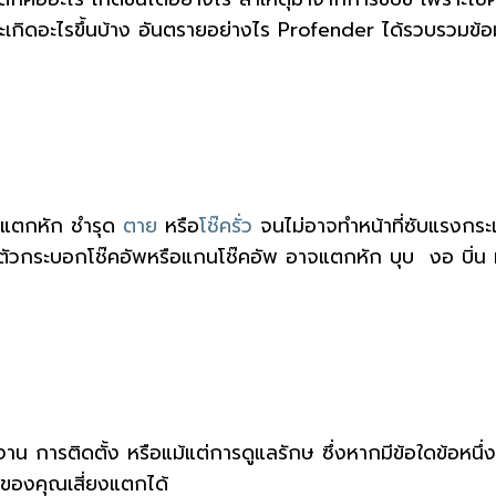
ิดอะไรขึ้นบ้าง อันตรายอย่างไร Profender ได้รวบรวมข้อมู
 แตกหัก ชำรุด
ตาย
หรือ
โช๊ครั่ว
จนไม่อาจทำหน้าที่ซับแรงกร
ัวกระบอกโช๊คอัพหรือแกนโช๊คอัพ อาจแตกหัก บุบ งอ บิ่น 
น การติดตั้ง หรือแม้แต่การดูแลรักษ ซึ่งหากมีข้อใดข้อหนึ่
ของคุณเสี่ยงแตกได้