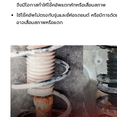
จึงมีโอกาสทำให้โช๊คอัพแตกหักหรือเสื่อมสภาพ
ใช้โช๊คอัพไม่ตรงกับรุ่นและยี่ห้อรถยนต์ หรือมีการด
อาจเสื่อมสภาพหรือแตก