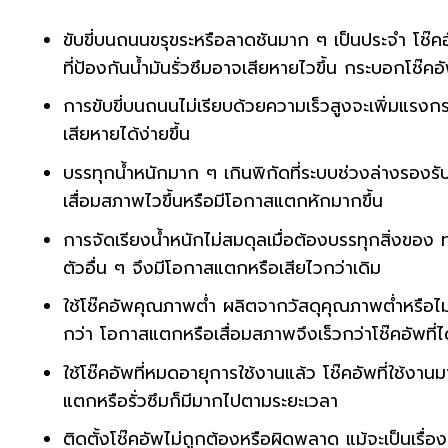
ขับขี่บนถนนขรุขระหรือลาดชันมาก ๆ เป็นประจำ โช๊ค
ที่ป้องกันน้ำมันรั่วซึมอาจเสียหายไวขึ้น กระบอกโช๊
การขับขี่บนถนนไม่เรียบด้วยความเร็วสูงจะเพิ่มแรงก
เสียหายได้ง่ายขึ้น
บรรทุกน้ำหนักมาก ๆ เกินพิกัดที่ระบบช่วงล่างรองรั
เสื่อมสภาพไวขึ้นหรือมีโอกาสแตกหักมากขึ้น
การจัดเรียงน้ำหนักไม่สมดุลเมื่อต้องบรรทุกสิ่งของ ท
ตัวอื่น ๆ จึงมีโอกาสแตกหรือเสียไวกว่าเดิม
ใช้โช๊คอัพคุณภาพต่ำ ผลิตจากวัสดุคุณภาพต่ำหรือไ
กว่า โอกาสแตกหรือเสื่อมสภาพจึงเร็วกว่าโช๊คอัพที่
ใช้โช๊คอัพที่หมดอายุการใช้งานแล้ว โช๊คอัพที่ใช้ง
แตกหรือรั่วซึมก็มีมากไปตามระยะเวลา
ติดตั้งโช๊คอัพไม่ถูกต้องหรือผิดพลาด แม้จะเป็นเรื่