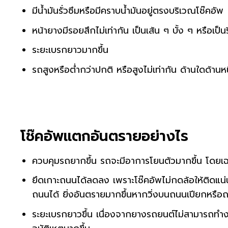
มีน้ำมันรั่วซึมหรือมีคราบน้ำมันอยู่ตรงบริเวณโช๊คอัพ
หน้ายางมีรอยสึกไม่เท่ากัน เป็นเส้น ๆ บั้ง ๆ หรือเป็น
ระยะเบรกยาวมากขึ้น
รถสูงหรือต่ำกว่าปกติ หรือสูงไม่เท่ากัน ด้านใดด้านห
โช๊คอัพแตกอันตรายอย่างไร
ควบคุมรถยากขึ้น รถจะมีอาการโยนตัวมากขึ้น โดยเ
ยึดเกาะถนนได้ลดลง เพราะโช๊คอัพไม่กดล้อให้ติดแน่
ถนนได้ ยิ่งอันตรายมากขึ้นหากวิ่งบนถนนเปียกหรือถ
ระยะเบรกยาวขึ้น เนื่องจากยางรถยนต์ไม่สามารถทำงา