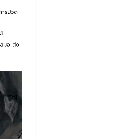
อาการปวด
ด้
ำเสมอ ส่ง