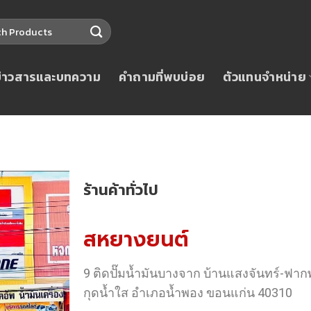
ข่าวสารและบทความ
คำถามที่พบบ่อย
ตัวแทนจำหน่าย
ร้านค้าทั่วไป
สหยางยนต์
9 ติดปั๊มน้ำมันบางจาก บ้านแสงจันทร์-ฟา
กุดน้ำใส อำเภอน้ำพอง ขอนแก่น 40310