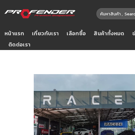
หน้าแรก
เกี่ยวกับเรา
เลือกซื้อ
สินค้าทั้งหมด
ติดต่อเรา