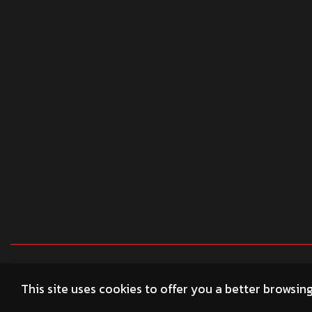
© 2026 profender4X4.com
This site uses cookies to offer you a better browsin