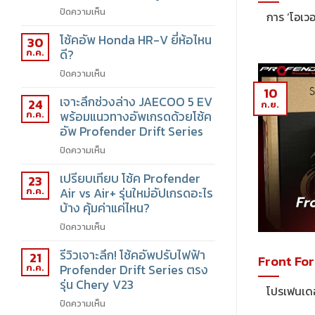
ปิดความเห็น
บน
การ ‘โอเวอร์
เติม
โช้คอัพ Honda HR-V ยี่ห้อไหน
ลม
30
ไนโตรเจน
ก.ค.
ดี?
ดี
ปิดความเห็น
บน
กว่า
โช้ค
10
ลม
เจาะลึกช่วงล่าง JAECOO 5 EV
อัพ
24
ก.ย.
ยาง
Honda
ก.ค.
พร้อมแนวทางอัพเกรดด้วยโช้ค
ธรรมดา
HR-
อัพ Profender Drift Series
จริง
V
ไหม?
ปิดความเห็น
บน
ยี่ห้อ
สรุป
เจาะ
ไหน
ข้อดี-
เปรียบเทียบ โช้ค Profender
ลึก
23
ดี?
ข้อ
ช่วง
ก.ค.
Air vs Air+ รุ่นใหม่อัปเกรดอะไร
เสีย
ล่าง
บ้าง คุ้มค่าแค่ไหน?
ที่
JAECOO
คน
ปิดความเห็น
บน
5
รัก
เปรียบ
EV
รถ
รีวิวเจาะลึก! โช้คอัพปรับไฟฟ้า
เทียบ
21
พร้อม
Front For
ต้อง
โช้ค
ก.ค.
Profender Drift Series ตรง
แนวทาง
รู้
Profender
รุ่น Chery V23
อัพเกรด
โปรเฟนเดอร์ข
Air
ด้วย
ปิดความเห็น
บน
vs
โช้ค