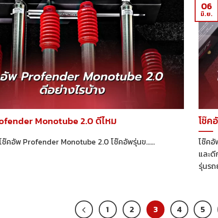
06
มิ.ย.
rofender Monotube 2.0 ดีไหม
โช๊คอ
โช๊คอัพ Profender Monotube 2.0 โช๊คอัพรุ่นข......
โช๊คอั
และดีก
รุ่นรถ
1
2
3
4
5