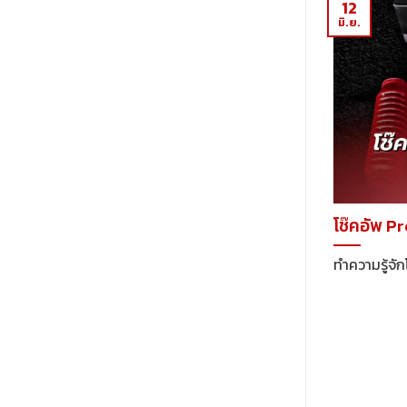
12
มิ.ย.
โช๊คอัพ P
ทำความรู้จัก