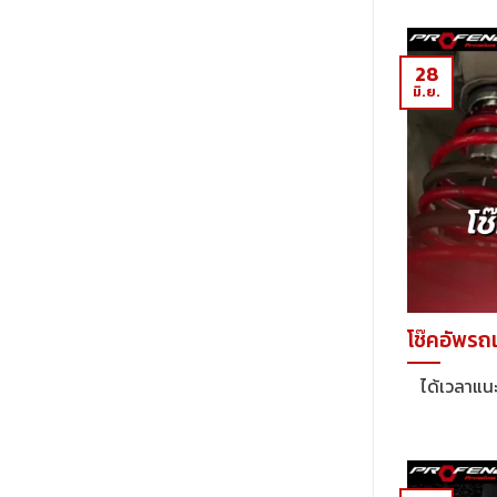
28
มิ.ย.
โช๊คอัพรถเ
ได้เวลาแนะน