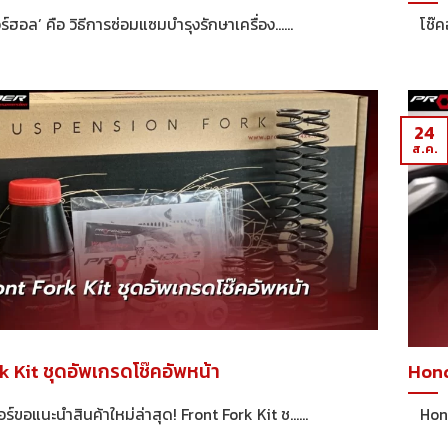
ฮอล’ คือ วิธีการซ่อมแซมบำรุงรักษาเครื่อง......
โช๊คอั
24
ส.ค.
k Kit ชุดอัพเกรดโช๊คอัพหน้า
Hond
อแนะนำสินค้าใหม่ล่าสุด! Front Fork Kit ช......
Honda