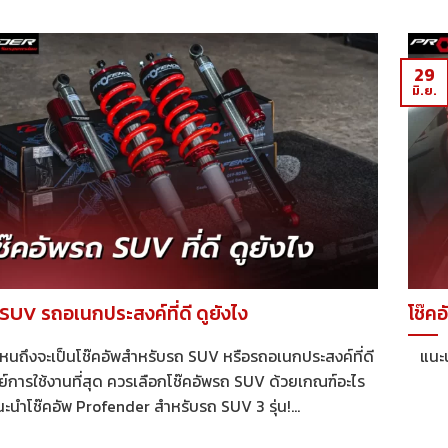
29
มิ.ย.
 SUV รถอเนกประสงค์ที่ดี ดูยังไง
โช๊คอ
หนถึงจะเป็นโช๊คอัพสำหรับรถ SUV หรือรถอเนกประสงค์ที่ดี
แนะนำ
การใช้งานที่สุด ควรเลือกโช๊คอัพรถ SUV ด้วยเกณฑ์อะไร
นะนำโช๊คอัพ Profender สำหรับรถ SUV 3 รุ่น!...