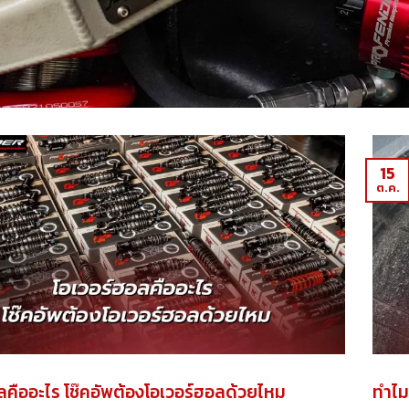
15
ต.ค.
ลคืออะไร โช๊คอัพต้องโอเวอร์ฮอลด้วยไหม
ทำไม