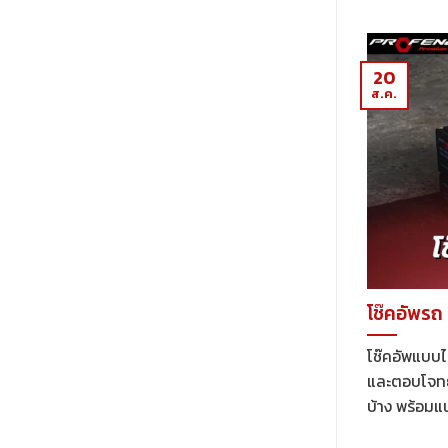
รีวิว
Air+
อัพ
เจาะ
รุ่น
Profender
ลึก!
ใหม่
Drift
โช้ค
อัป
Series
20
อัพ
เกรด
ส.ค.
ปรับ
อะไร
ไฟฟ้า
บ้าง
Profender
คุ้ม
Drift
ค่า
Series
แค่
ตรง
ไหน?
รุ่น
Chery
V23
โช๊คอัพรถ
โช๊คอัพแบบไ
และตอบโจทย์
บ้าง พร้อมแ