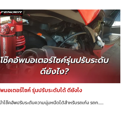
ัพมอเตอร์ไซค์ รุ่นปรับระดับได้ ดียังไง
โช๊คอัพปรับระดับความนุ่มหนืดได้สำหรับรถเก๋ง รถก......