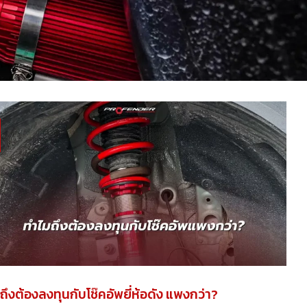
ถึงต้องลงทุนกับโช๊คอัพยี่ห้อดัง แพงกว่า?