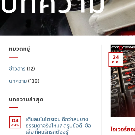
บทความ
หมวดหมู่
24
ต.ค.
ข่าวสาร
(12)
บทความ
(138)
บทความล่าสุด
เติมลมไนโตรเจน ดีกว่าลมยาง
04
ส.ค.
ธรรมดาจริงไหม? สรุปข้อดี-ข้อ
โอเวอร์ฮอ
เสีย ที่คนรักรถต้องรู้