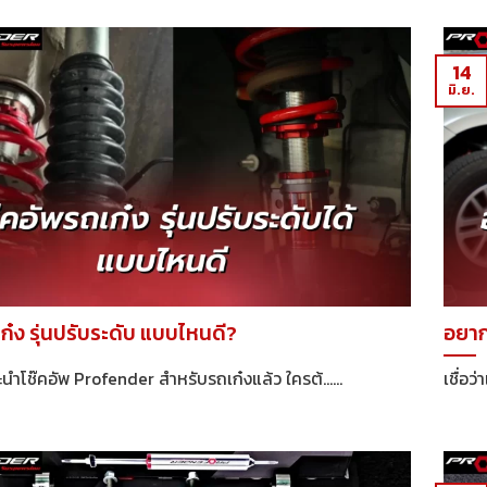
14
มิ.ย.
ก๋ง รุ่นปรับระดับ แบบไหนดี?
อยากไ
ำโช๊คอัพ Profender สำหรับรถเก๋งแล้ว ใครต้......
เชื่อว