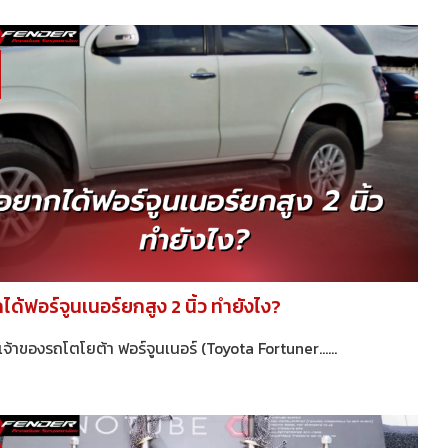
ด้ฟอร์จูนเนอร์ยกสูง 2 นิ้ว ทำยังไง?
่าเจ้าของรถโตโยต้า ฟอร์จูนเนอร์​ (Toyota Fortuner......