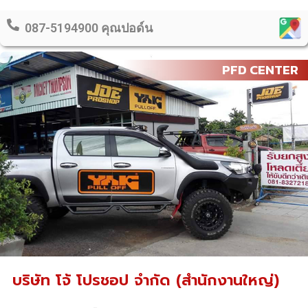
087-5194900 คุณปอด์น
PFD CENTER
บริษัท โจ้ โปรชอป จำกัด (สำนักงานใหญ่)