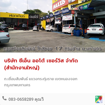
บริษัท ซีเอ็น ออโต้ เซอร์วิส จำกัด
(สำนักงานใหญ่)
ถ.เชื่อมสัมพันธ์ แขวงกระทุ่มราย เขตหนองจอก
กรุงเทพมหานคร
083-0658289 คุณวิ