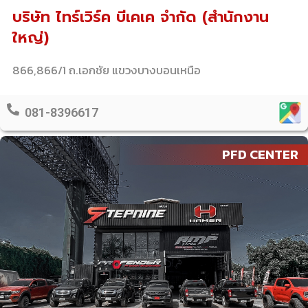
บริษัท ไทร์เวิร์ค บีเคเค จำกัด (สำนักงาน
ใหญ่)
866,866/1 ถ.เอกชัย แขวงบางบอนเหนือ
081-8396617
PFD CENTER