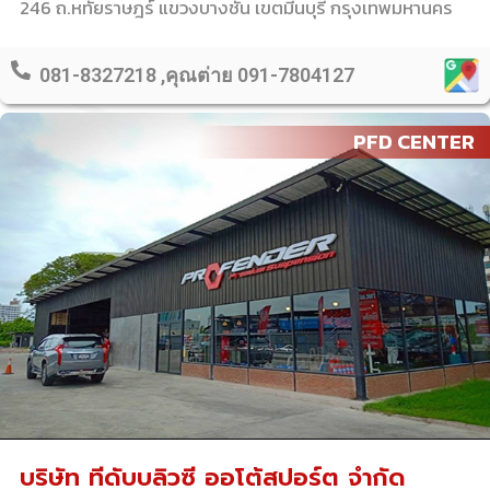
246 ถ.หทัยราษฎร์ แขวงบางชัน เขตมีนบุรี กรุงเทพมหานคร
081-8327218 ,คุณต่าย 091-7804127
PFD CENTER
บริษัท ทีดับบลิวซี ออโต้สปอร์ต จำกัด