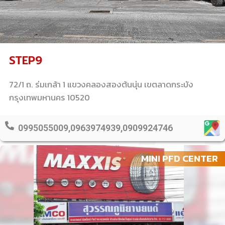
STEP9
72/1 ถ. ร่มเกล้า 1 แขวงคลองสองต้นนุ่น เขตลาดกระบัง
กรุงเทพมหานคร 10520
0995055009,0963974939,0909924746
MINI PFD CENTER