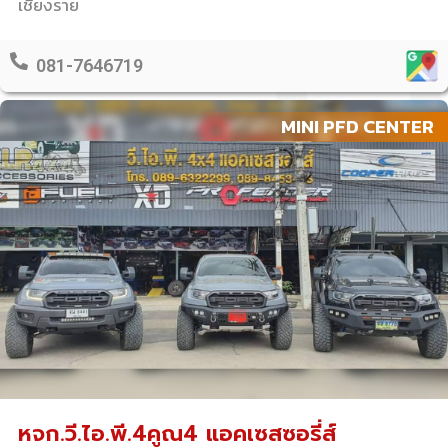
เชียงราย
081-7646719
MINI PFD CENTER
หจก.วี.ไอ.พี.4คูณ4 แอคเซสซอรี่ส์