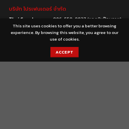
บริษัท โปรเฟนเดอร์ จำกัด
Thai Speaker
096-550-9837 (แอดมินป๊อบอาย)
This site uses cookies to offer you a better browsing
065-715-4942 (แอดมินแตงโม)
experience. By browsing this website, you agree to our
English Speaker
+66 86-896-4149 (Orasa)
use of cookies.
สนใจเป็นตัวแทนจำหน่าย
ACCEPT
ติดต่อ
081-372-3638
(ขวัญหทัย)
อีเมล
kwanhatai.r@gmail.com
tarikae@gmail.com
orasap@profender4x4.com
สนใจเป็นตัวแทนจำหน่าย (ต่างประเทศ)
ติดต่อ
+66 86-896-4149
(อรสา)
อีเมล
tarikae@gmail.com
orasap@profender4x4.com