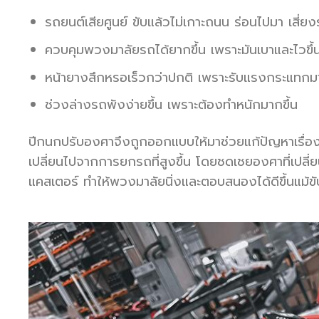
รถยนต์เสียศูนย์ ขับแล้วไม่เกาะถนน ร่อนไปมา เสี่ย
ควบคุมพวงมาลัยรถได้ยากขึ้น เพราะมันเบาและไวขึ้น
หน้ายางสึกหรอเร็วกว่าปกติ เพราะรับแรงกระแทกมา
ช่วงล่างรถพังง่ายขึ้น เพราะต้องทำหนักมากขึ้น
ปีกนกปรับองศาจึงถูกออกแบบให้มาช่วยแก้ปัญหาเรื่องช่
เปลี่ยนไปจากการยกรถที่สูงขึ้น โดยชดเชยองศาที่เปลี่ย
แคสเตอร์ ทำให้พวงมาลัยนิ่งและตอบสนองได้ดีขึ้นแม้ขั