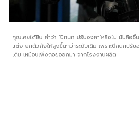
คุณเคยได้ยิน คำว่า ‘ปีกนก ปรับองศา’หรือไม่ มันคือชิ้
แต่ง ยกตัวถังให้สูงขึ้นกว่าระดับเดิม เพราะปีกนกปร
เดิม เหมือนเพิ่งถอยออกมา จากโรงงานผลิต