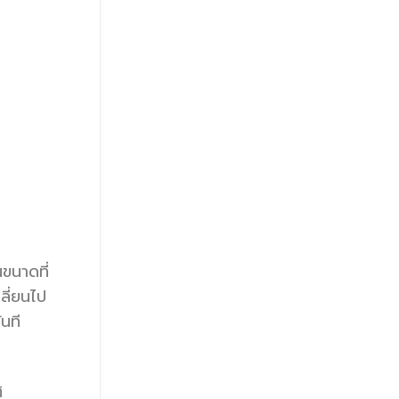
นขนาดที่
ลี่ยนไป
นที
ิ