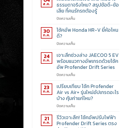
ส.ค.
ธรรมดาจริงไหม? สรุปข้อดี-ข้อ
เสีย ที่คนรักรถต้องรู้
ปิดความเห็น
โช้คอัพ Honda HR-V ยี่ห้อไหน
30
ก.ค.
ดี?
ปิดความเห็น
เจาะลึกช่วงล่าง JAECOO 5 EV
24
ก.ค.
พร้อมแนวทางอัพเกรดด้วยโช้ค
อัพ Profender Drift Series
ปิดความเห็น
เปรียบเทียบ โช้ค Profender
23
ก.ค.
Air vs Air+ รุ่นใหม่อัปเกรดอะไร
บ้าง คุ้มค่าแค่ไหน?
ปิดความเห็น
รีวิวเจาะลึก! โช้คอัพปรับไฟฟ้า
21
ก.ค.
Profender Drift Series ตรง