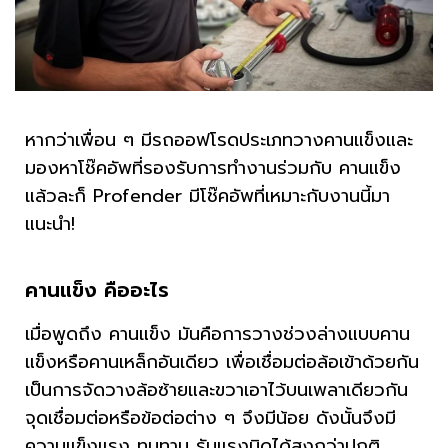
หากว่าเพื่อน ๆ มีรถออฟโรดประเภทวางคานแข็งและ
มองหาโช๊คอัพที่รองรับการทำงานร่วมกับ คานแข็ง
แล้วละก็ Profender มีโช๊คอัพที่เหมาะกับงานนี้มา
แนะนำ!
คานแข็ง คืออะไร
เมื่อพูดถึง คานแข็ง มันคือการวางช่วงล่างแบบคาน
แข็งหรือคานเหล็กอันเดียว เพื่อเชื่อมต่อล้อเข้าด้วยกัน
เป็นการจัดวางล้อซ้ายและขวาเอาไว้บนเพลาเดียวกัน
จุดเชื่อมต่อหรือข้อต่อต่าง ๆ จึงมีน้อย ดังนั้นจึงมี
ความแข็งแรง ทนทาน รับแรงบิดได้สูงกว่าปกติ