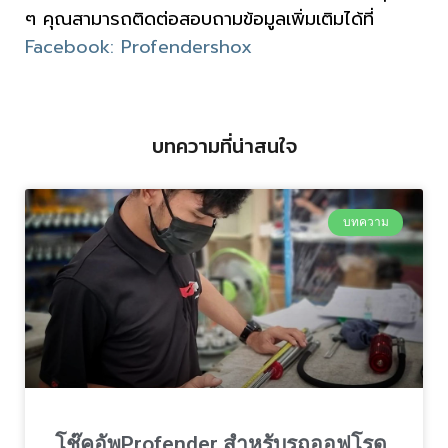
ๆ คุณสามารถติดต่อสอบถามข้อมูลเพิ่มเติมได้ที่
Facebook: Profendershox
บทความที่น่าสนใจ
บทความ
โช๊คอัพProfender สำหรับรถออฟโรด