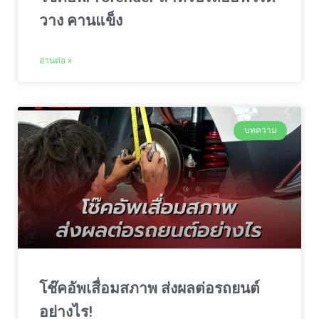
วาง คานแข็ง
อ่านต่อ »
บทความ
โช๊คอัพเสื่อมสภาพ ส่งผลต่อรถยนต์
อย่างไร!