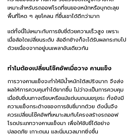
เหมาะสำหรับรถออฟโรดที่ขนของหนักหรือบุกตะลุย
พื้นที่โหด ๆ ลุยโคลน ที่ขึ้นเขาได้ดีกว่ามาก
แต่ทั้งนี้ไม่เหมาะกับการขับขี่ด้วยความเร็วสูง เพราะ
เมื่อล้อใดเปลี่ยนระดับ ล้ออีกข้างก็จะได้รับผลกระทบไป
ด้วยเนื่องจากอยู่บนเพลาอันเดียวกัน
ทำไมต้องเปลี่ยนโช๊คอัพเมื่อวาง คานแข็ง
การวางคานแข็งจะทำให้มีน้ำหนักใต้สปริงมาก จึงส่ง
ผลให้การควบคุมทำได้ยากขึ้น ไม่ว่าจะเป็นการควบคุม
เมื่อขับขี่บนทางเรียบหรือแม้แต่บนถนนขรุขระ ทั้งยังมี
ความแข็งกระด้างของการขับขี่มากด้วย ดังนั้นจึง
ควรเปลี่ยนโช๊คอัพที่เหมาะสมกับโครงสร้างรถออฟ
โรดประเภทวางคานแข็งมา เพื่อให้ขับขี่ได้อย่าง
ปลอดภัย เกาะถนน และนิ่มนวลมากยิ่งขึ้น