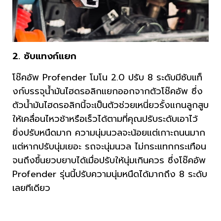
2. ซับแทงก์แยก
โช๊คอัพ Profender โมโน 2.0 ปรับ 8 ระดับมีซับแท็
งก์บรรจุน้ำมันไฮดรอลิกแยกออกจากตัวโช๊คอัพ ซึ่ง
ตัวน้ำมันไฮดรอลิกนี้จะเป็นตัวช่วยเหนี่ยวรั้งแกนลูกสูบ
ให้เคลื่อนไหวช้าหรือเร็วได้ตามที่คุณปรับระดับเอาไว้
ยิ่งปรับหนืดมาก ความนุ่มนวลจะน้อยแต่เกาะถนนมาก
แต่หากปรับนุ่มเยอะ รถจะนุ่มนวล ไม่กระแทกกระเทือน
จนถึงขึ้นยวบยาบได้เมื่อปรับให้นุ่มเกินควร ซึ่งโช๊คอัพ
Profender รุ่นนี้ปรับความนุ่มหนืดได้มากถึง 8 ระดับ
เลยทีเดียว