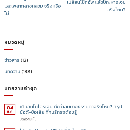
เปลี่ยนโช๊คอัพ แล้วปัญหาจะจบ
และเพลากลางหลวม จริงหรือ
จริงไหม?
ไม่
หมวดหมู่
ข่าวสาร
(12)
บทความ
(138)
บทความล่าสุด
เติมลมไนโตรเจน ดีกว่าลมยางธรรมดาจริงไหม? สรุป
04
ข้อดี-ข้อเสีย ที่คนรักรถต้องรู้
ส.ค.
ปิดความเห็น