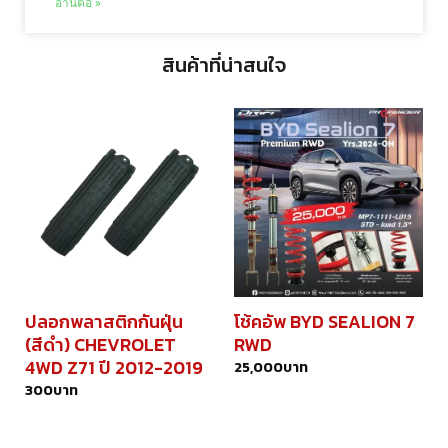
อ่านต่อ »
สินค้าที่น่าสนใจ
ปลอกพลาสติกกันฝุ่น
โช้คอัพ BYD SEALION 7
(สีดำ) CHEVROLET
RWD
4WD Z71 ปี 2012-2019
25,000
บาท
300
บาท