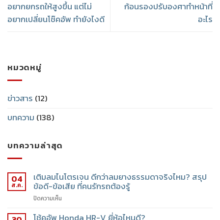
อยากยกรถให้สูงขึ้น แต่ไม่
ก้อนรองปรับองศาทำหน้าที่
อยากเปลี่ยนโช๊คอัพ ทำยังไงดี
อะไร
หมวดหมู่
ข่าวสาร
(12)
บทความ
(138)
บทความล่าสุด
เติมลมไนโตรเจน ดีกว่าลมยางธรรมดาจริงไหม? สรุป
04
ข้อดี-ข้อเสีย ที่คนรักรถต้องรู้
ส.ค.
ปิดความเห็น
โช้คอัพ Honda HR-V ยี่ห้อไหนดี?
30