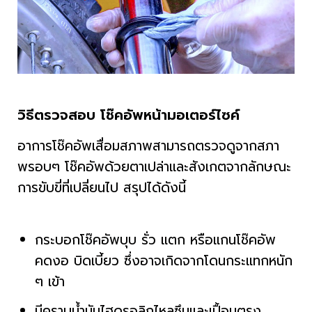
วิธีตรวจสอบ โช๊คอัพหน้ามอเตอร์ไซค์
อาการโช๊คอัพเสื่อมสภาพสามารถตรวจดูจากสภา
พรอบๆ โช๊คอัพด้วยตาเปล่าและสังเกตจากลักษณะ
การขับขี่ที่เปลี่ยนไป สรุปได้ดังนี้
กระบอกโช๊คอัพบุบ รั่ว แตก หรือแกนโช๊คอัพ
คดงอ บิดเบี้ยว ซึ่งอาจเกิดจากโดนกระแทกหนัก
ๆ เข้า
มีคราบน้ำมันไฮดรอลิกไหลซึมและเปื้อนตรง