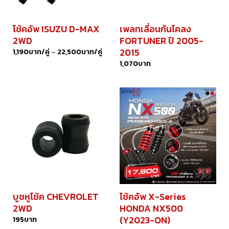
โช้คอัพ ISUZU D-MAX
เพลทเลื่อนกันโคลง
2WD
FORTUNER ปี 2005-
2015
1,190
บาท/คู่
–
22,500
บาท/คู่
1,070
บาท
บูชหูโช้ค CHEVROLET
โช้คอัพ X-Series
2WD
HONDA NX500
(Y2023-ON)
195
บาท