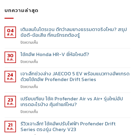
บทความล่าสุด
เติมลมไนโตรเจน ดีกว่าลมยางธรรมดาจริงไหม? สรุป
04
ข้อดี-ข้อเสีย ที่คนรักรถต้องรู้
ส.ค.
ปิดความเห็น
โช้คอัพ Honda HR-V ยี่ห้อไหนดี?
30
ก.ค.
ปิดความเห็น
เจาะลึกช่วงล่าง JAECOO 5 EV พร้อมแนวทางอัพเกรด
24
ด้วยโช้คอัพ Profender Drift Series
ก.ค.
ปิดความเห็น
เปรียบเทียบ โช้ค Profender Air vs Air+ รุ่นใหม่อัป
23
เกรดอะไรบ้าง คุ้มค่าแค่ไหน?
ก.ค.
ปิดความเห็น
รีวิวเจาะลึก! โช้คอัพปรับไฟฟ้า Profender Drift
21
Series ตรงรุ่น Chery V23
ก.ค.