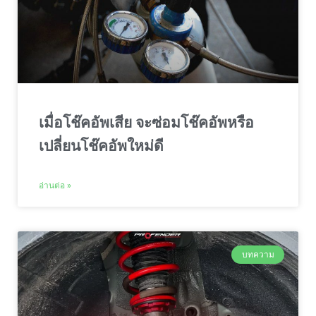
เมื่อโช๊คอัพเสีย จะซ่อมโช๊คอัพหรือ
เปลี่ยนโช๊คอัพใหม่ดี
อ่านต่อ »
บทความ