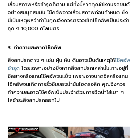
เสื่อมสภาพหรือชำรุดก็ตาม แต่ทั้งนี้หากคุณใช้งานรถยนต์
อย่างสมบุกสมบัน โช๊คอัพอาจเสื่อมสภาพก่อนกำหนด ซึ่ง
นี่เป็นเหตุผลว่าทำไมคุณจึงควรตรวจเช็กโช๊คอัพเป็นประจำ
ทุก ๆ 10,000 กิโลเมตร
3. ทำความสะอาดโช๊คอัพ
สิ่งสกปรกต่าง ๆ เช่น ฝุ่น หิน ดินอาจเป็นต้นเหตุให้
โช๊คอัพ
ชำรุด
โดยเฉพาะอย่างยิ่งหากสิ่งสกปรกเหล่านั้นเกาะอยู่ที่
ซีลยางหรือแกนโช๊คอัพจนแข็ง เพราะอาจบาดซีลหรือแกน
โช๊คอัพจนเกิดการรั่วซึมของน้ำมันไฮดรอลิก คุณจึงควร
ทำความสะอาดโช๊คอัพเป็นประจำด้วยการฉีดน้ำใส่เบา ๆ
ไล่ชำระสิ่งสกปรกออกไป