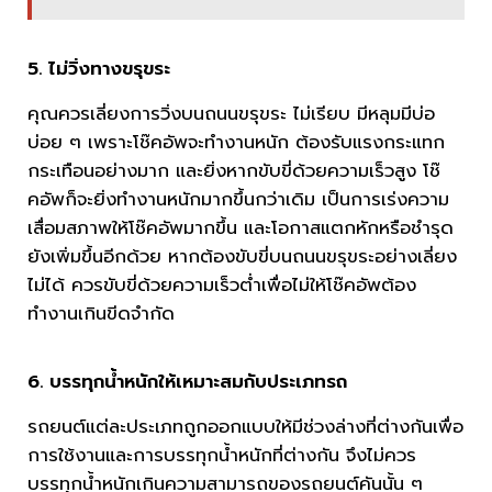
5. ไม่วิ่งทางขรุขระ
คุณควรเลี่ยงการวิ่งบนถนนขรุขระ ไม่เรียบ มีหลุมมีบ่อ
บ่อย ๆ เพราะโช๊คอัพจะทำงานหนัก ต้องรับแรงกระแทก
กระเทือนอย่างมาก และยิ่งหากขับขี่ด้วยความเร็วสูง โช๊
คอัพก็จะยิ่งทำงานหนักมากขึ้นกว่าเดิม เป็นการเร่งความ
เสื่อมสภาพให้โช๊คอัพมากขึ้น และโอกาสแตกหักหรือชำรุด
ยังเพิ่มขึ้นอีกด้วย หากต้องขับขี่บนถนนขรุขระอย่างเลี่ยง
ไม่ได้ ควรขับขี่ด้วยความเร็วต่ำเพื่อไม่ให้โช๊คอัพต้อง
ทำงานเกินขีดจำกัด
6. บรรทุกน้ำหนักให้เหมาะสมกับประเภทรถ
รถยนต์แต่ละประเภทถูกออกแบบให้มีช่วงล่างที่ต่างกันเพื่อ
การใช้งานและการบรรทุกน้ำหนักที่ต่างกัน จึงไม่ควร
บรรทุกน้ำหนักเกินความสามารถของรถยนต์คันนั้น ๆ