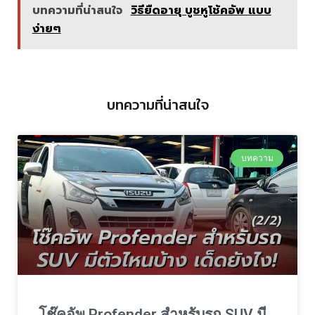
บทความที่น่าสนใจ
วิธียืดอายุ บูชหูโช้คอัพ แบบ
ง่ายๆ
บทความที่น่าสนใจ
บทความ
โช๊คอัพ Profender สำหรับรถ SUV มี