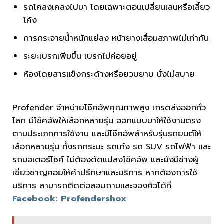
รถโคลงเคลงไปมา โดยเฉพาะตอนเปลี่ยนเลนหรือเลี้ยว
โค้ง
การกระจายน้ำหนักแย่ลง หน้ายางเสื่อมสภาพไม่เท่ากัน
ระยะเบรกเพิ่มขึ้น เบรกไม่ค่อยอยู่
ห้องโดยสารแข็งกระด้างหรือยวบยาบ นั่งไม่สบาย
Profender จำหน่ายโช๊คอัพคุณภาพสูง เกรดส่งออกทั่ว
โลก มีโช๊คอัพให้เลือกหลายรุ่น ออกแบบมาให้ใช้งานตรง
ตามประเภทการใช้งาน และมีโช๊คอัพสำหรับรุ่นรถยนต์ให้
เลือกหลายรุ่น ทั้งรถกระบะ รถเก๋ง รถ SUV รถไฟฟ้า และ
รถมอเตอร์ไซค์ ไม่ต้องดัดแปลงโช๊คอัพ และยังมีช่างผู้
เชี่ยวชาญคอยให้คำปรึกษาและบริการ หากต้องการใช้
บริการ สามารถติดต่อสอบถามและจองคิวได้ที่
Facebook: Profendershox