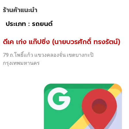
ร้านค้าแนะนำ
ประเภท : รถยนต์
ดีเค เก่ง แก๊ปซิ่ง (นายบวรศักดิ์ ทรงรัตน์)
79 ถ.โพธิ์แก้ว แขวงคลองจั่น เขตบางกะปิ
กรุงเทพมหานคร