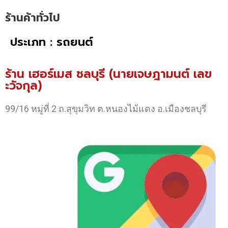
ร้านค้าทั่วไป
ประเภท : รถยนต์
ร้าน เฮอร์เมส ชลบุรี (นายเจษฎามนต์ เลข
ะวัจกุล)
99/16 หมู่ที่ 2 ถ.สุขุมวิท ต.หนองไม้แดง อ.เมืองชลบุรี