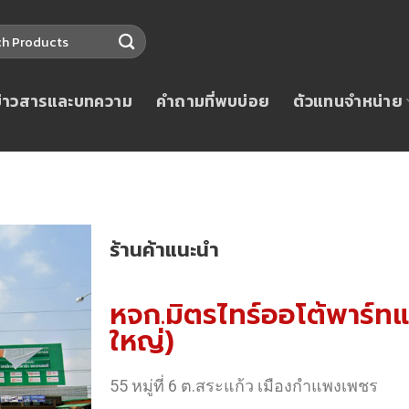
ข่าวสารและบทความ
คำถามที่พบบ่อย
ตัวแทนจำหน่าย
ร้านค้าแนะนำ
หจก.มิตรไทร์ออโต้พาร์ท
ใหญ่)
55 หมู่ที่ 6 ต.สระแก้ว เมืองกำแพงเพชร