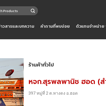
ข่าวสารและบทความ
คำถามที่พบบ่อย
ตัวแทนจำหน่าย
ร้านค้าทั่วไป
หจก.สุรพลพานิช ฮอด (ส
397 หมู่ที่ 2 ต.หางดง อ.ฮอด