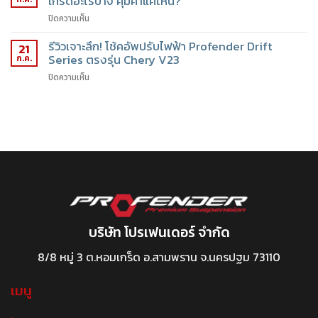
เกรดอะไรบ้าง คุ้มค่าแค่ไหน?
ปิดความเห็น
รีวิวเจาะลึก! โช้คอัพปรับไฟฟ้า Profender Drift
21
Series ตรงรุ่น Chery V23
ก.ค.
ปิดความเห็น
บริษัท โปรเฟนเดอร์ จำกัด
8/8 หมู่ 3 ต.หอมเกร็ด อ.สามพราน จ.นครปฐม 73110
เมนู