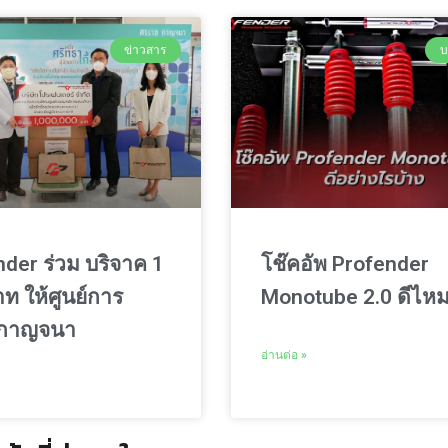
ข่าวสาร
บ
der ร่วม บริจาค 1
โช๊คอัพ Profender
ท ให้ศูนย์การ
Monotube 2.0 ดีไห
์กาญจนา
อ่านต่อ »