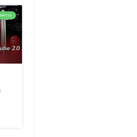
ทความ
ม