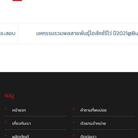
กระสอบ
มหกรรมรวมพลสายพันธุ์ไฮลักซ์รีโว่ ปี2021@B
เมนู
.
หน้าแรก
คำถามที่พบบ่อย
เกี่ยวกับเรา
ตัวแทนจำหน่าย
ผลิตภัณฑ์
ติดต่อเรา