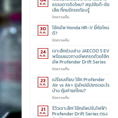
ส.ค.
ธรรมดาจริงไหม? สรุปข้อดี-ข้อ
เสีย ที่คนรักรถต้องรู้
ปิดความเห็น
โช้คอัพ Honda HR-V ยี่ห้อไหน
30
ก.ค.
ดี?
ปิดความเห็น
เจาะลึกช่วงล่าง JAECOO 5 EV
24
ก.ค.
พร้อมแนวทางอัพเกรดด้วยโช้ค
อัพ Profender Drift Series
ปิดความเห็น
เปรียบเทียบ โช้ค Profender
23
ก.ค.
Air vs Air+ รุ่นใหม่อัปเกรดอะไร
บ้าง คุ้มค่าแค่ไหน?
ปิดความเห็น
รีวิวเจาะลึก! โช้คอัพปรับไฟฟ้า
21
ก.ค.
Profender Drift Series ตรง