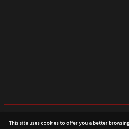
© 2026 profender4X4.com
This site uses cookies to offer you a better browsin