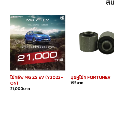
สิ
โช้คอัพ MG ZS EV (Y2022-
บูชหูโช้ค FORTUNER
ON)
195
บาท
21,000
บาท