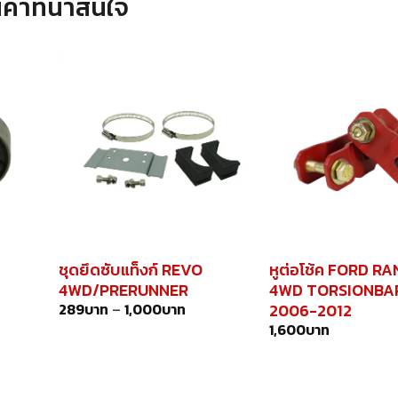
นค้าที่น่าสนใจ
ชุดยึดซับแท็งก์ REVO
หูต่อโช้ค FORD R
4WD/PRERUNNER
4WD TORSIONBAR
2006-2012
289
บาท
–
1,000
บาท
1,600
บาท