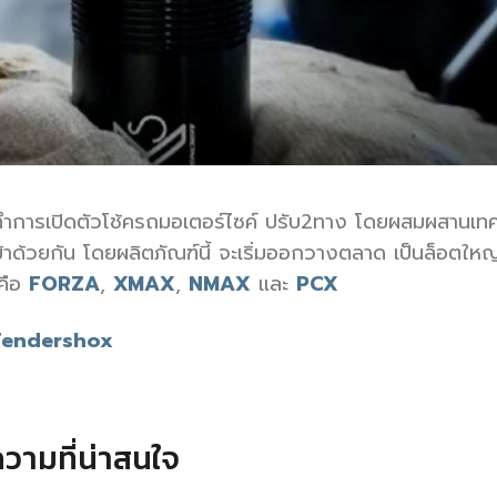
้ทำการเปิดตัวโช้ครถมอเตอร์ไซค์ ปรับ2ทาง โดยผสมผสานเท
ด้วยกัน โดยผลิตภัณฑ์นี้ จะเริ่มออกวางตลาด เป็นล็อตใหญ่ใ
 คือ
FORZA
,
XMAX
,
NMAX
และ
PCX
fendershox
วามที่น่าสนใจ