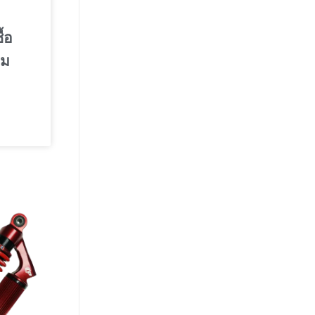
้อ
อม