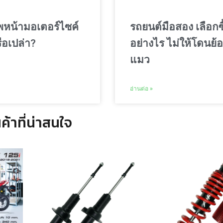
ัพหน้ามอเตอร์ไซค์
รถยนต์มือสอง เลือกซื
รือเปล่า?
อย่างไร ไม่ให้โดนย้
แมว
อ่านต่อ »
นค้าที่น่าสนใจ