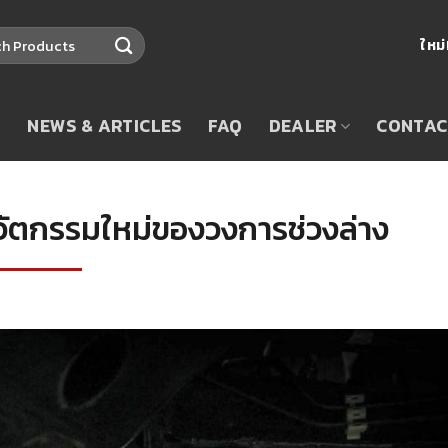
ใหม
T
NEWS & ARTICLES
FAQ
DEALER
CONTAC
วัตกรรมใหม่ของวงการช่วงล่าง