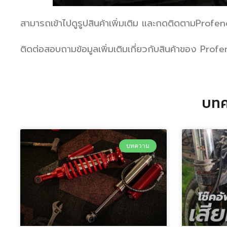
สามารถเข้าไปดูรูปสินค้าเพิ่มเติม และกดติดตามProfe
ติดต่อสอบถามข้อมูลเพิ่มเติมเกี่ยวกับสินค้าของ Profe
บทค
บทความ