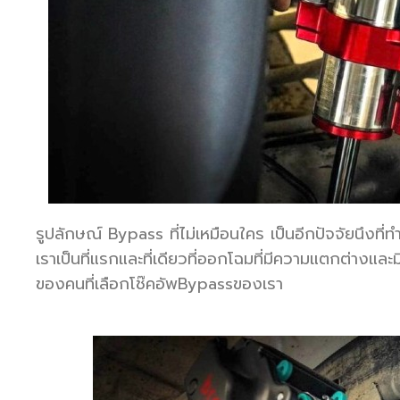
รูปลักษณ์ Bypass ที่ไม่เหมือนใคร เป็นอีกปัจจัยนึงที่
เราเป็นที่แรกและที่เดียวที่ออกโฉมที่มีความแตกต่างแล
ของคนที่เลือกโช๊คอัพBypassของเรา