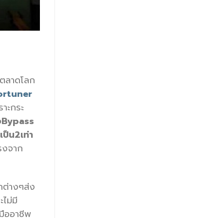
ู่ตลาดโลก
Fortuner
ราะกระ
่อBypass
เป็น2เท่า
แรงจาก
ักต่างๆส่ง
ไม่มี
มืออาชีพ