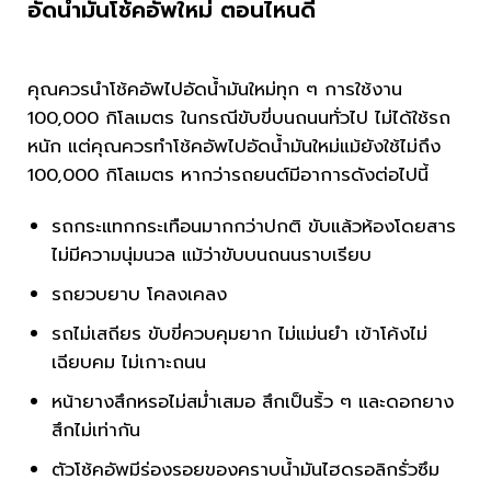
อัดน้ำมันโช้คอัพใหม่ ตอนไหนดี
คุณควรนำโช้คอัพไปอัดน้ำมันใหม่ทุก ๆ การใช้งาน
100,000 กิโลเมตร ในกรณีขับขี่บนถนนทั่วไป ไม่ได้ใช้รถ
หนัก แต่คุณควรทำโช้คอัพไปอัดน้ำมันใหม่แม้ยังใช้ไม่ถึง
100,000 กิโลเมตร หากว่ารถยนต์มีอาการดังต่อไปนี้
รถกระแทกกระเทือนมากกว่าปกติ ขับแล้วห้องโดยสาร
ไม่มีความนุ่มนวล แม้ว่าขับบนถนนราบเรียบ
รถยวบยาบ โคลงเคลง
รถไม่เสถียร ขับขี่ควบคุมยาก ไม่แม่นยำ เข้าโค้งไม่
เฉียบคม ไม่เกาะถนน
หน้ายางสึกหรอไม่สม่ำเสมอ สึกเป็นริ้ว ๆ และดอกยาง
สึกไม่เท่ากัน
ตัวโช้คอัพมีร่องรอยของคราบน้ำมันไฮดรอลิกรั่วซึม