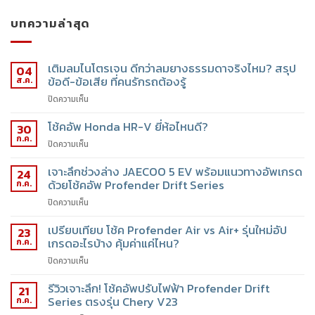
บทความล่าสุด
เติมลมไนโตรเจน ดีกว่าลมยางธรรมดาจริงไหม? สรุป
04
ข้อดี-ข้อเสีย ที่คนรักรถต้องรู้
ส.ค.
ปิดความเห็น
โช้คอัพ Honda HR-V ยี่ห้อไหนดี?
30
ก.ค.
ปิดความเห็น
เจาะลึกช่วงล่าง JAECOO 5 EV พร้อมแนวทางอัพเกรด
24
ด้วยโช้คอัพ Profender Drift Series
ก.ค.
ปิดความเห็น
เปรียบเทียบ โช้ค Profender Air vs Air+ รุ่นใหม่อัป
23
เกรดอะไรบ้าง คุ้มค่าแค่ไหน?
ก.ค.
ปิดความเห็น
รีวิวเจาะลึก! โช้คอัพปรับไฟฟ้า Profender Drift
21
Series ตรงรุ่น Chery V23
ก.ค.