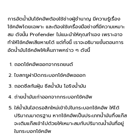
การอัดน้ำมันโช้คอัพต้องใช้ช่างผู้ชำนาญ มีความรู้เรื่อง
โช้คอัพโดยเฉพาะ และต้องใช้เครื่องมือช่างที่มีความเหมาะ
สม ดังนั้น Profender ไม่แนะนำให้คุณทำเอง เพราะอาจ
ทำให้โช้คอัพเสียหายได้ แต่ทั้งนี้ เราจะอธิบายขั้นตอนการ
อัดน้ำมันโช้คอัพให้เห็นภาพคร่าว ๆ ดังนี้
ถอดโช้คอัพออกจากรถยนต์
ไขสกรูฝาปิดกระบอกโช้คอัพอออก
ถอดซีลกันฝุ่น ซีลน้ำมัน​ โอริงน้ำมัน
ถ่ายน้ำมันเก่าออกจากกระบอกโช้คอัพ
ใส่น้ำมันไฮดรอลิกใหม่เข้าไปในกระบอกโช้คอัพ ให้ได้
ปริมาณมาตรฐาน หากโช้คอัพเป็นประเภทน้ำมันกึ่งแก๊ส
จะเติมแก๊สเข้าไปด้วยให้เหมาะสมกับปริมาณน้ำมันที่อยู่
ในกระบอกโช้คอัพ