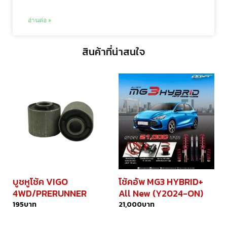
อ่านต่อ »
สินค้าที่น่าสนใจ
บูชหูโช้ค VIGO
โช้คอัพ MG3 HYBRID+
4WD/PRERUNNER
All New (Y2024-ON)
195
บาท
21,000
บาท