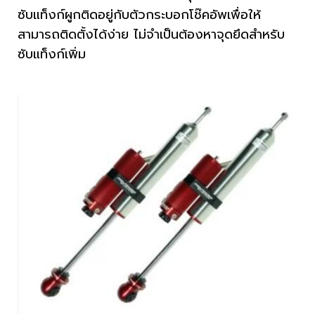
ซับแท็งก์ผูกติดอยู่กับตัวกระบอกโช๊คอัพเพื่อให้
สามารถติดตั้งได้ง่าย ไม่จำเป็นต้องหาจุดยึดสำหรับ
ซับแท็งก์เพิ่ม