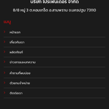
บริษัท โปรเฟนเดอร์ จำกัด
8/8 หมู่ 3 ต.หอมเกร็ด อ.สามพราน จ.นครปฐม 73110
เมนู
หน้าแรก
เกี่ยวกับเรา
ผลิตภัณฑ์
.
ข่าวสารและบทความ
คำถามที่พบบ่อย
ตัวแทนจำหน่าย
ติดต่อเรา