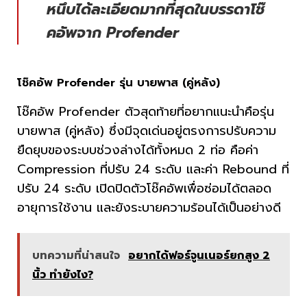
หนึบได้ละเอียดมากที่สุดในบรรดาโช๊
คอัพจาก Profender
โช๊คอัพ Profender รุ่น บายพาส (คู่หลัง)
โช๊คอัพ Profender ตัวสุดท้ายที่อยากแนะนำคือรุ่น
บายพาส (คู่หลัง) ซึ่งมีจุดเด่นอยู่ตรงการปรับความ
ยืดยุบของระบบช่วงล่างได้ทั้งหมด 2 ท่อ คือค่า
Compression ที่ปรับ 24 ระดับ และค่า Rebound ที่
ปรับ 24 ระดับ เปิดปิดตัวโช๊คอัพเพื่อซ่อมได้ตลอด
อายุการใช้งาน และยังระบายความร้อนได้เป็นอย่างดี
บทความที่น่าสนใจ
อยากได้ฟอร์จูนเนอร์ยกสูง 2
นิ้ว ทำยังไง?