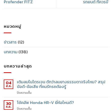
Profender FITZ
รถยนต์ ที่ควรมี
หมวดหมู่
ข่าวสาร
(12)
บทความ
(138)
บทความล่าสุด
เติมลมไนโตรเจน ดีกว่าลมยางธรรมดาจริงไหม? สรุป
04
ข้อดี-ข้อเสีย ที่คนรักรถต้องรู้
ส.ค.
ปิดความเห็น
โช้คอัพ Honda HR-V ยี่ห้อไหนดี?
30
ก.ค.
ปิดความเห็น