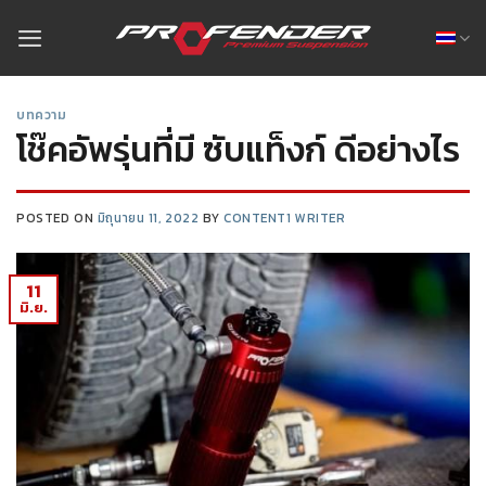
บทความ
โช๊คอัพรุ่นที่มี ซับแท็งก์ ดีอย่างไร
POSTED ON
มิถุนายน 11, 2022
BY
CONTENT1 WRITER
11
มิ.ย.