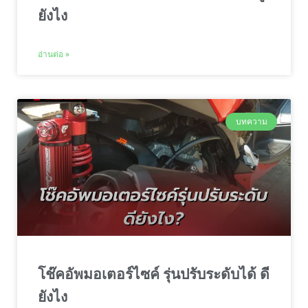
ยังไง
อ่านต่อ »
บทความ
โช๊คอัพมอเตอร์ไซค์ รุ่นปรับระดับได้ ดี
ยังไง