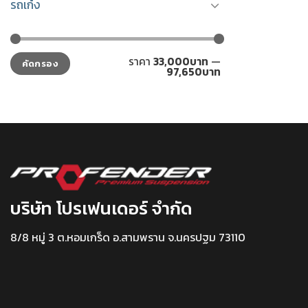
รถเก๋ง
ราคา
ราคา
ราคา
33,000บาท
—
คัดกรอง
ต่ำ
สูงสุด
97,650บาท
สุด
บริษัท โปรเฟนเดอร์ จำกัด
8/8 หมู่ 3 ต.หอมเกร็ด อ.สามพราน จ.นครปฐม 73110