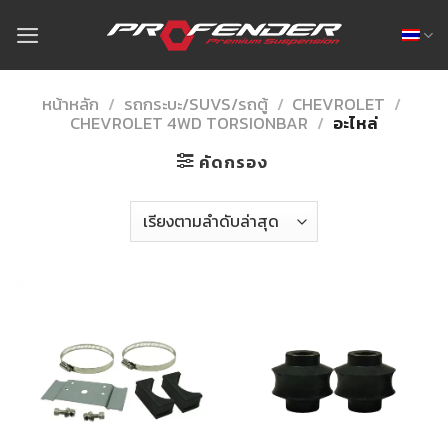
Skip
to
content
หน้าหลัก
/
รถกระบะ/SUVS/รถตู้
/
CHEVROLET
/
CHEVROLET 4WD TORSIONBAR
/
อะไหล่
คัดกรอง