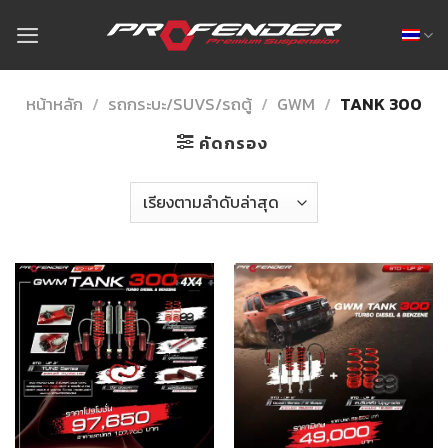
Skip
to
content
หน้าหลัก
/
รถกระบะ/SUVS/รถตู้
/
GWM
/
TANK 300
คัดกรอง