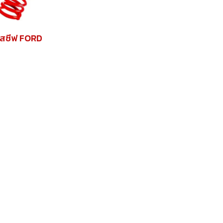
รสซีฟ FORD