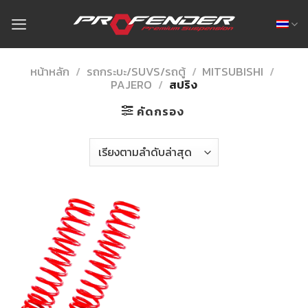
Skip
to
content
หน้าหลัก
/
รถกระบะ/SUVS/รถตู้
/
MITSUBISHI
/
PAJERO
/
สปริง
คัดกรอง