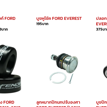
งก์ FORD
บูชหูโช้ค FORD EVEREST
ปลอกย
EVERE
195
บาท
3
บาท
375
บา
ิง FORD
ลูกหมากปีกนกปรับองศา
บูชปี