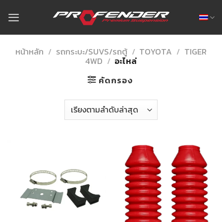
Skip
to
content
หน้าหลัก
/
รถกระบะ/SUVS/รถตู้
/
TOYOTA
/
TIGER
4WD
/
อะไหล่
คัดกรอง