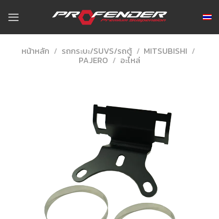
Skip
to
content
หน้าหลัก
/
รถกระบะ/SUVS/รถตู้
/
MITSUBISHI
/
PAJERO
/
อะไหล่