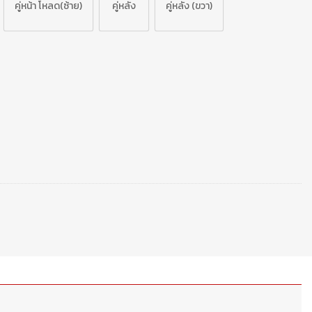
คู่หน้า โหลด(ซ้าย)
คู่หลัง
คู่หลัง (ขวา)