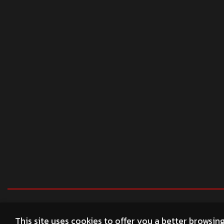
© 2026 profender4X4.com
This site uses cookies to offer you a better browsin