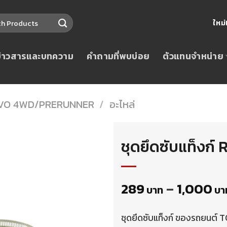
ใหม
ข่าวสารและบทความ
คำถามที่พบบ่อย
ตัวแทนจำหน่าย
VO 4WD/PRERUNNER
/
อะไหล่
ชุดยึดซับแท็ง
289
–
1,000
บาท
บา
ชุดยึดซับแท็งก์ ของรถยนต