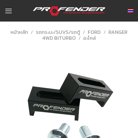
Skip
to
content
หน้าหลัก
/
รถกระบะ/SUVS/รถตู้
/
FORD
/
RANGER
4WD BITURBO
/
อะไหล่