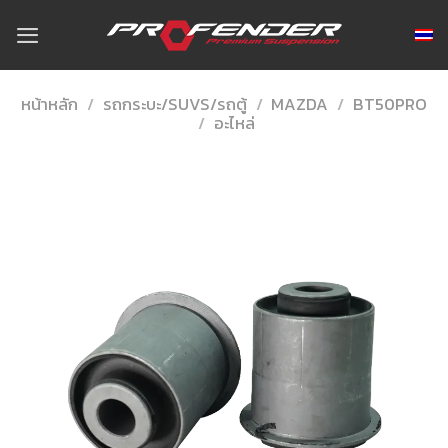
Skip
to
content
หน้าหลัก
/
รถกระบะ/SUVS/รถตู้
/
MAZDA
/
BT50PRO
/
อะไหล่