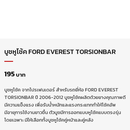
บูชหูโช้ค FORD EVEREST TORSIONBAR
195
บาท
บูชหูโช้ค จากโปรเฟนเดอร์ สำหรับรถยี่ห้อ FORD EVEREST
TORSIONBAR ปี 2006-2012 บูชหูโช้คผลิตด้วยยางคุณภาพดี
มีความแข็งแรง เพื่อรับน้ำหนักและแรงกระแทกทำให้โช้คอัพ
มีอายุการใช้งานยาวขึ้น ตัวบูชมีการออกแบบหูโช้คแบบตรงรุ่น
โดยเฉพาะ มีให้เลือกทั้งบูชหูโช้คคู่หน้าและคู่หลัง