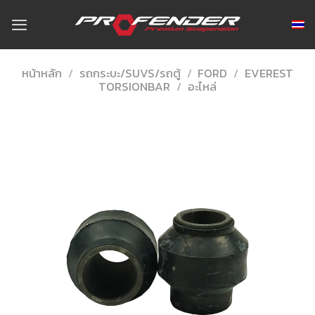
Skip
to
content
หน้าหลัก
/
รถกระบะ/SUVS/รถตู้
/
FORD
/
EVEREST
TORSIONBAR
/
อะไหล่