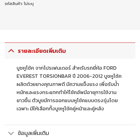
รหัสสินค้า:
ไม่ระบุ
รายละเอียดเพิ่มเติม
บูชหูโช้ค จากโปรเฟนเดอร์ สำหรับรถยี่ห้อ FORD
EVEREST TORSIONBAR ปี 2006-2012 บูชหูโช้ค
ผลิตด้วยยางคุณภาพดี มีความแข็งแรง เพื่อรับน้ำ
หนักและแรงกระแทกทำให้โช้คอัพมีอายุการใช้งาน
ยาวขึ้น ตัวบูชมีการออกแบบหูโช้คแบบตรงรุ่นโดย
เฉพาะ มีให้เลือกทั้งบูชหูโช้คคู่หน้าและคู่หลัง
ข้อมูลเพิ่มเติม