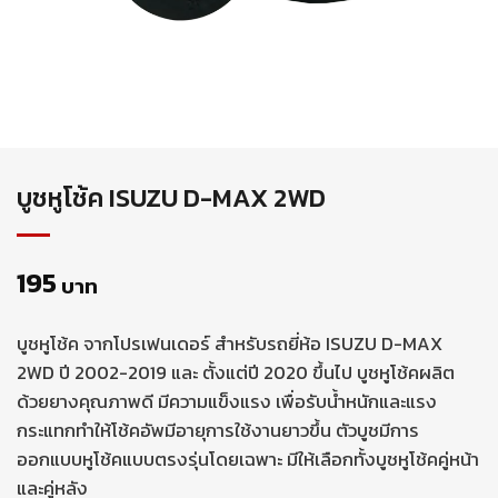
บูชหูโช้ค ISUZU D-MAX 2WD
195
บาท
บูชหูโช้ค จากโปรเฟนเดอร์ สำหรับรถยี่ห้อ ISUZU D-MAX
2WD ปี 2002-2019 และ ตั้งแต่ปี 2020 ขึ้นไป บูชหูโช้คผลิต
ด้วยยางคุณภาพดี มีความแข็งแรง เพื่อรับน้ำหนักและแรง
กระแทกทำให้โช้คอัพมีอายุการใช้งานยาวขึ้น ตัวบูชมีการ
ออกแบบหูโช้คแบบตรงรุ่นโดยเฉพาะ มีให้เลือกทั้งบูชหูโช้คคู่หน้า
และคู่หลัง