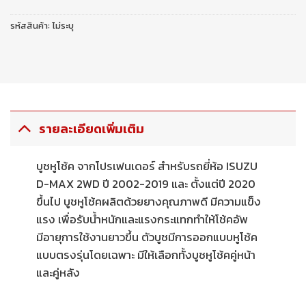
รหัสสินค้า:
ไม่ระบุ
รายละเอียดเพิ่มเติม
บูชหูโช้ค จากโปรเฟนเดอร์ สำหรับรถยี่ห้อ ISUZU
D-MAX 2WD ปี 2002-2019 และ ตั้งแต่ปี 2020
ขึ้นไป บูชหูโช้คผลิตด้วยยางคุณภาพดี มีความแข็ง
แรง เพื่อรับน้ำหนักและแรงกระแทกทำให้โช้คอัพ
มีอายุการใช้งานยาวขึ้น ตัวบูชมีการออกแบบหูโช้ค
แบบตรงรุ่นโดยเฉพาะ มีให้เลือกทั้งบูชหูโช้คคู่หน้า
และคู่หลัง