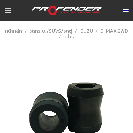
Skip
to
content
หน้าหลัก
/
รถกระบะ/SUVS/รถตู้
/
ISUZU
/
D-MAX 2WD
/
อะไหล่