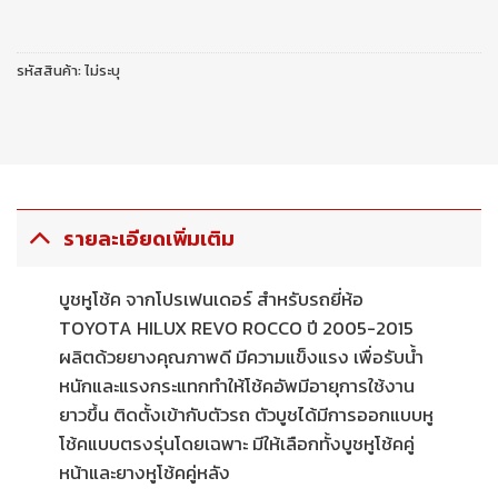
รหัสสินค้า:
ไม่ระบุ
รายละเอียดเพิ่มเติม
บูชหูโช้ค จากโปรเฟนเดอร์ สำหรับรถยี่ห้อ
TOYOTA HILUX REVO ROCCO ปี 2005-2015
ผลิตด้วยยางคุณภาพดี มีความแข็งแรง เพื่อรับน้ำ
หนักและแรงกระแทกทำให้โช้คอัพมีอายุการใช้งาน
ยาวขึ้น ติดตั้งเข้ากับตัวรถ ตัวบูชได้มีการออกแบบหู
โช้คแบบตรงรุ่นโดยเฉพาะ มีให้เลือกทั้งบูชหูโช้คคู่
หน้าและยางหูโช้คคู่หลัง