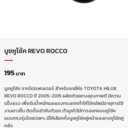
บูชหูโช้ค REVO ROCCO
195
บาท
บูชหูโช้ค จากโปรเฟนเดอร์ สำหรับรถยี่ห้อ TOYOTA HILUX
REVO ROCCO ปี 2005-2015 ผลิตด้วยยางคุณภาพดี มีความ
แข็งแรง เพื่อรับน้ำหนักและแรงกระแทกทำให้โช้คอัพมีอายุการใช้
งานยาวขึ้น ติดตั้งเข้ากับตัวรถ ตัวบูชได้มีการออกแบบหูโช้ค
แบบตรงรุ่นโดยเฉพาะ มีให้เลือกทั้งบูชหูโช้คคู่หน้าและยางหูโช้คคู่
หลัง