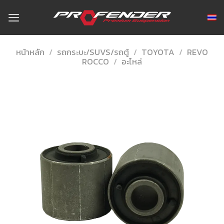
Skip
to
content
หน้าหลัก
/
รถกระบะ/SUVS/รถตู้
/
TOYOTA
/
REVO
ROCCO
/
อะไหล่