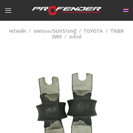
Skip
to
content
หน้าหลัก
/
รถกระบะ/SUVS/รถตู้
/
TOYOTA
/
TIGER
2WD
/
อะไหล่