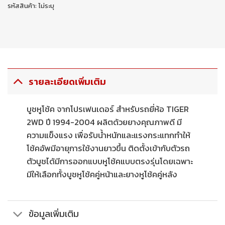
รหัสสินค้า:
ไม่ระบุ
รายละเอียดเพิ่มเติม
บูชหูโช้ค จากโปรเฟนเดอร์ สำหรับรถยี่ห้อ TIGER
2WD ปี 1994-2004 ผลิตด้วยยางคุณภาพดี มี
ความแข็งแรง เพื่อรับน้ำหนักและแรงกระแทกทำให้
โช้คอัพมีอายุการใช้งานยาวขึ้น ติดตั้งเข้ากับตัวรถ
ตัวบูชได้มีการออกแบบหูโช้คแบบตรงรุ่นโดยเฉพาะ
มีให้เลือกทั้งบูชหูโช้คคู่หน้าและยางหูโช้คคู่หลัง
ข้อมูลเพิ่มเติม