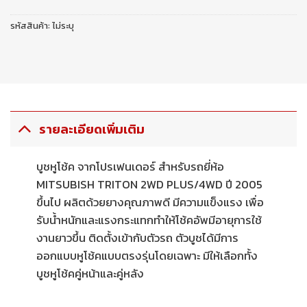
รหัสสินค้า:
ไม่ระบุ
รายละเอียดเพิ่มเติม
บูชหูโช้ค จากโปรเฟนเดอร์ สำหรับรถยี่ห้อ
MITSUBISH TRITON 2WD PLUS/4WD ปี 2005
ขึ้นไป ผลิตด้วยยางคุณภาพดี มีความแข็งแรง เพื่อ
รับน้ำหนักและแรงกระแทกทำให้โช้คอัพมีอายุการใช้
งานยาวขึ้น ติดตั้งเข้ากับตัวรถ ตัวบูชได้มีการ
ออกแบบหูโช้คแบบตรงรุ่นโดยเฉพาะ มีให้เลือกทั้ง
บูชหูโช้คคู่หน้าและคู่หลัง