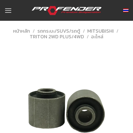
Skip
to
content
หน้าหลัก
/
รถกระบะ/SUVS/รถตู้
/
MITSUBISHI
/
TRITON 2WD PLUS/4WD
/
อะไหล่