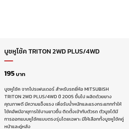
บูชหูโช้ค TRITON 2WD PLUS/4WD
195
บาท
บูชหูโช้ค จากโปรเฟนเดอร์ สำหรับรถยี่ห้อ MITSUBISH
TRITON 2WD PLUS/4WD ปี 2005 ขึ้นไป ผลิตด้วยยาง
คุณภาพดี มีความแข็งแรง เพื่อรับน้ำหนักและแรงกระแทกทำให้
โช้คอัพมีอายุการใช้งานยาวขึ้น ติดตั้งเข้ากับตัวรถ ตัวบูชได้มี
การออกแบบหูโช้คแบบตรงรุ่นโดยเฉพาะ มีให้เลือกทั้งบูชหูโช้คคู่
หน้าและคู่หลัง