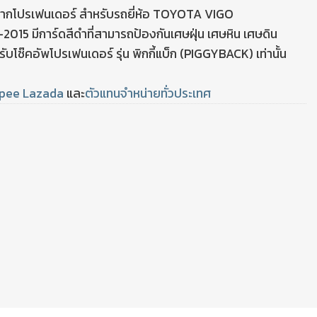
 จากโปรเฟนเดอร์ สำหรับรถยี่ห้อ TOYOTA VIGO
 มีการ์ดสีดำที่สามารถป้องกันเศษฝุ่น เศษหิน เศษดิน
รับโช๊คอัพโปรเฟนเดอร์ รุ่น พิกกี้แบ็ก (PIGGYBACK) เท่านั้น
pee
Lazada
และ
ตัวแทนจำหน่ายทั่วประเทศ