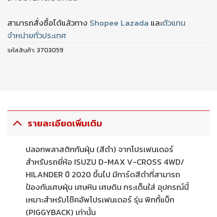
สามารถสั่งซื้อได้แล้วทาง
Shopee
Lazada
และ
ตัวแทน
จำหน่ายทั่วประเทศ
รหัสสินค้า:
3703059
รายละเอียดเพิ่มเติม
ปลอกพลาสติกกันฝุ่น (สีดำ) จากโปรเฟนเดอร์
สำหรับรถยี่ห้อ ISUZU D-MAX V-CROSS 4WD/
HILANDER ปี 2020 ขึ้นไป มีการ์ดสีดำที่สามารถ
ป้องกันเศษฝุ่น เศษหิน เศษดิน กระเด็นใส่ อุปกรณ์นี้
เหมาะสำหรับโช๊คอัพโปรเฟนเดอร์ รุ่น พิกกี้แบ็ก
(PIGGYBACK) เท่านั้น