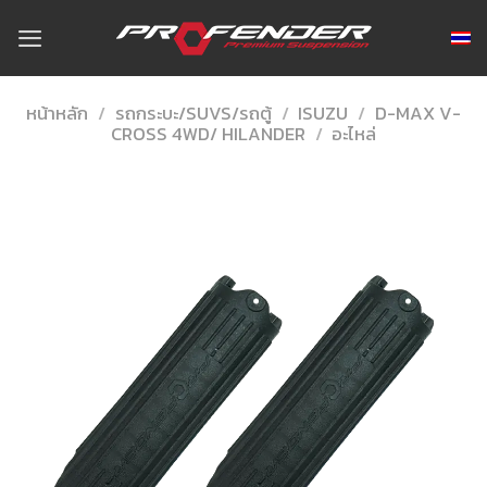
Skip
to
content
หน้าหลัก
/
รถกระบะ/SUVS/รถตู้
/
ISUZU
/
D-MAX V-
CROSS 4WD/ HILANDER
/
อะไหล่