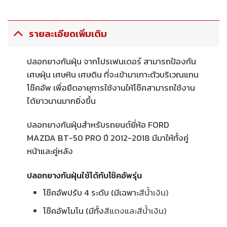
รายละเอียดเพิ่มเติม
ปลอกยางกันฝุ่น จากโปรเฟนเดอร์ สามารถป้องกัน
เศษฝุ่น เศษหิน เศษดิน ที่จะเข้ามาเกาะตัวบริเวณแกน
โช๊คอัพ เพื่อยืดอายุการใช้งานให้โช๊คสามารถใช้งาน
ได้ยาวนานมากยิ่งขึ้น
ปลอกยางกันฝุ่นสำหรับรถยนต์ยี่ห้อ FORD
MAZDA BT-50 PRO ปี 2012-2018 มีมาให้ทั้งคู่
หน้าและคู่หลัง
ปลอกยางกันฝุ่นใช้ได้กับโช๊คอัพรุ่น
โช๊คอัพปรับ 4 ระดับ (มีเฉพาะ
สีน้ำเงิน)
โช๊คอัพโมโน (มีทั้ง
สีแดงและ
สีน้ำเงิน)