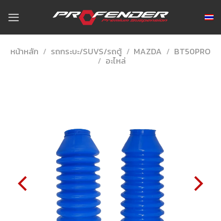
Skip
to
content
หน้าหลัก
/
รถกระบะ/SUVS/รถตู้
/
MAZDA
/
BT50PRO
/
อะไหล่