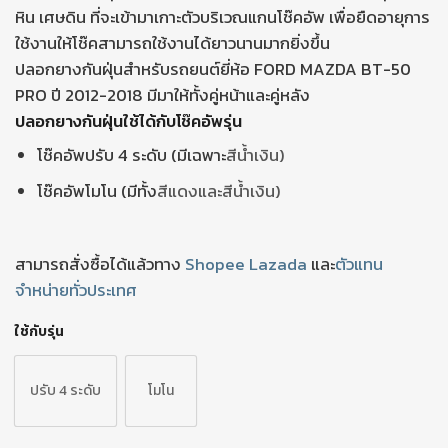
หิน เศษดิน ที่จะเข้ามาเกาะตัวบริเวณแกนโช๊คอัพ เพื่อยืดอายุการ
ใช้งานให้โช๊คสามารถใช้งานได้ยาวนานมากยิ่งขึ้น
ปลอกยางกันฝุ่นสำหรับรถยนต์ยี่ห้อ FORD MAZDA BT-50
PRO ปี 2012-2018 มีมาให้ทั้งคู่หน้าและคู่หลัง
ปลอกยางกันฝุ่นใช้ได้กับโช๊คอัพรุ่น
โช๊คอัพปรับ 4 ระดับ (มีเฉพาะ
สีน้ำเงิน)
โช๊คอัพโมโน (มีทั้ง
สีแดงและ
สีน้ำเงิน)
สามารถสั่งซื้อได้แล้วทาง
Shopee
Lazada
และ
ตัวแทน
จำหน่ายทั่วประเทศ
ใช้กับรุ่น
ปรับ 4 ระดับ
โมโน