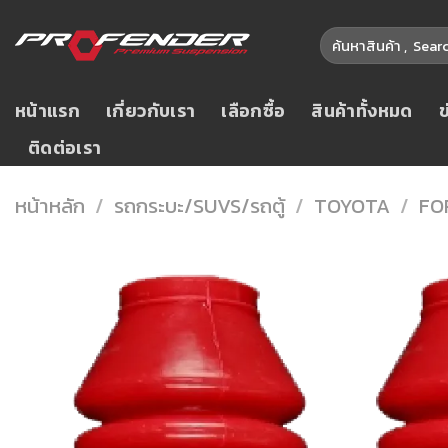
Skip
ค้นหา:
to
content
หน้าแรก
เกี่ยวกับเรา
เลือกซื้อ
สินค้าทั้งหมด
ติดต่อเรา
หน้าหลัก
/
รถกระบะ/SUVS/รถตู้
/
TOYOTA
/
FO