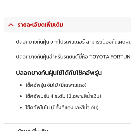
รายละเอียดเพิ่มเติม
ปลอกยางกันฝุ่น จากโปรเฟนเดอร์ สามารถป้องกันเศษฝุ่น เ
ปลอกยางกันฝุ่นสำหรับรถยนต์ยี่ห้อ TOYOTA FORTUNER ปี 
ปลอกยางกันฝุ่นใช้ได้กับโช๊คอัพรุ่น
โช๊คอัพรุ่น จัมโบ้ (มีเฉพาะแดง
)
โช๊คอัพปรับ 4 ระดับ (มีเฉพาะ
สีน้ำเงิน)
โช๊คอัพโมโน (มีทั้ง
สีแดงและ
สีน้ำเงิน)