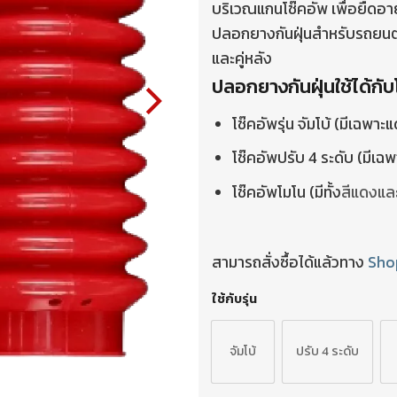
บริเวณแกนโช๊คอัพ เพื่อยืดอาย
ปลอกยางกันฝุ่นสำหรับรถยนต์ย
และคู่หลัง
ปลอกยางกันฝุ่นใช้ได้กับโ
โช๊คอัพรุ่น จัมโบ้ (มีเฉพาะ
โช๊คอัพปรับ 4 ระดับ (มีเฉพ
โช๊คอัพโมโน (มีทั้ง
สีแดงแล
สามารถสั่งซื้อได้แล้วทาง
Sho
ใช้กับรุ่น
จัมโบ้
ปรับ 4 ระดับ