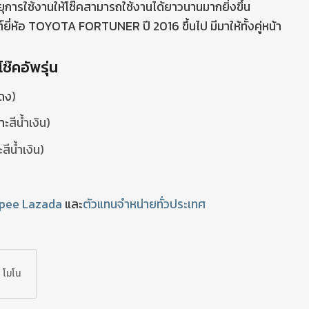
ุการใช้งานให้โช๊คสามารถใช้งานได้ยาวนานมากยิ่งขึ้น
ี่ห้อ TOYOTA FORTUNER ปี 2016 ขึ้นไป มีมาให้ทั้งคู่หน้า
ช๊คอัพรุ่น
แดง
)
าะ
สีน้ำเงิน)
ะ
สีน้ำเงิน)
pee
Lazada
และ
ตัวแทนจำหน่ายทั่วประเทศ
โมโน