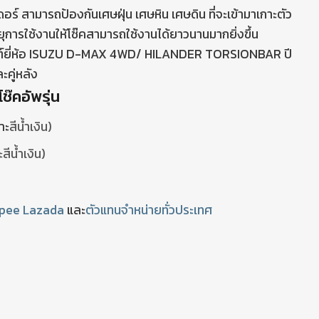
์ สามารถป้องกันเศษฝุ่น เศษหิน เศษดิน ที่จะเข้ามาเกาะตัว
ุการใช้งานให้โช๊คสามารถใช้งานได้ยาวนานมากยิ่งขึ้น
ต์ยี่ห้อ ISUZU D-MAX 4WD/ HILANDER TORSIONBAR ปี
ะคู่หลัง
ช๊คอัพรุ่น
าะ
สีน้ำเงิน)
ะ
สีน้ำเงิน)
pee
Lazada
และ
ตัวแทนจำหน่ายทั่วประเทศ