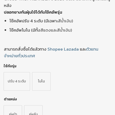
หลัง
ปลอกยางกันฝุ่นใช้ได้กับโช๊คอัพรุ่น
โช๊คอัพปรับ 4 ระดับ (มีเฉพาะ
สีน้ำเงิน)
โช๊คอัพโมโน (มีทั้ง
สีแดงและ
สีน้ำเงิน)
สามารถสั่งซื้อได้แล้วทาง
Shopee
Lazada
และ
ตัวแทน
จำหน่ายทั่วประเทศ
ใช้กับรุ่น
ปรับ 4 ระดับ
โมโน
ตำแหน่ง
คู่หน้า
คู่หลัง