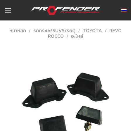
Skip
to
content
หน้าหลัก
/
รถกระบะ/SUVS/รถตู้
/
TOYOTA
/
REVO
ROCCO
/
อะไหล่