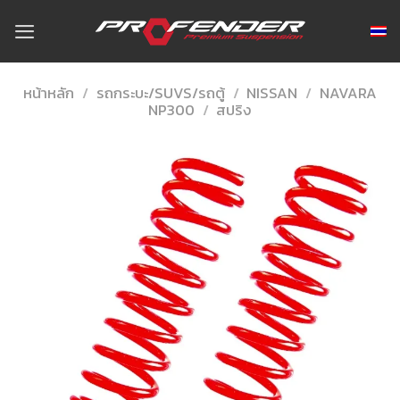
Skip
to
content
หน้าหลัก
/
รถกระบะ/SUVS/รถตู้
/
NISSAN
/
NAVARA
NP300
/
สปริง