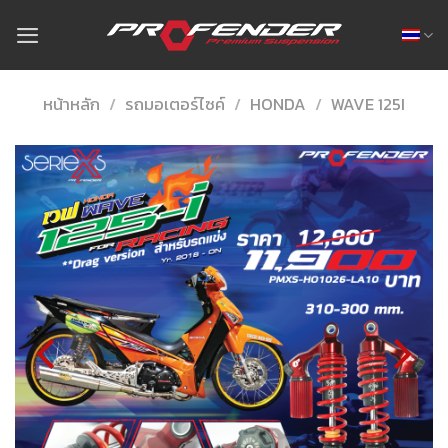
Skip
to
content
หน้าหลัก
/
รถมอเตอร์ไซค์
/
HONDA
/
WAVE 125I