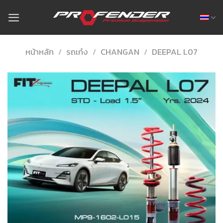
Skip
to
content
หน้าหลัก
/
รถเก๋ง
/
CHANGAN
/
DEEPAL L07