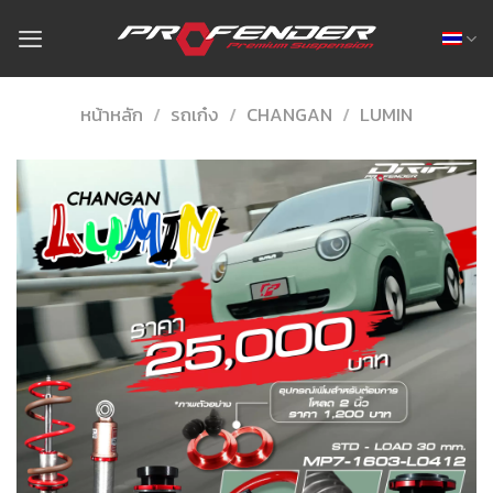
Skip
to
content
หน้าหลัก
/
รถเก๋ง
/
CHANGAN
/
LUMIN