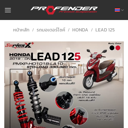
Skip
to
content
หน้าหลัก
/
รถมอเตอร์ไซค์
/
HONDA
/
LEAD 125